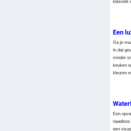
klassiek e
Een lu
Ga je maa
In dat ge
minder sn
keuken op
kleuren en
Waterf
Een opval
naadloos 
een visue