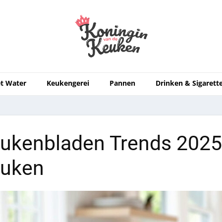
t Water
Keukengerei
Pannen
Drinken & Sigarett
ukenbladen Trends 2025: 
uken