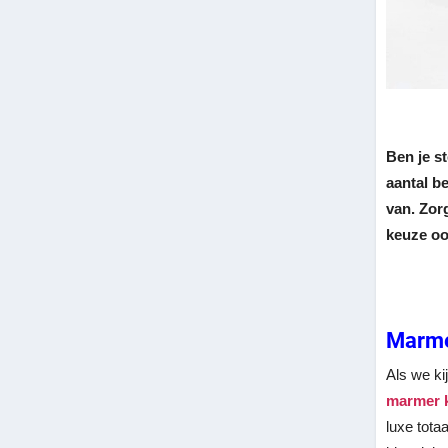
Ben je s
aantal b
van. Zor
keuze ook
Marmer
Als we ki
marmer 
luxe tota