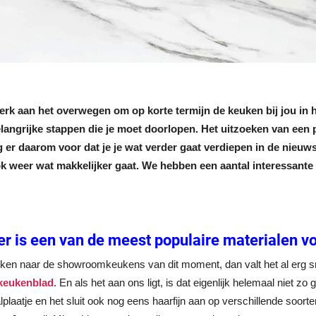
terk aan het overwegen om op korte termijn de keuken bij jou in 
elangrijke stappen die je moet doorlopen. Het uitzoeken van een
g er daarom voor dat je je wat verder gaat verdiepen in de nieuw
 weer wat makkelijker gaat. We hebben een aantal interessante tren
 is een van de meest populaire materialen v
jken naar de showroomkeukens van dit moment, dan valt het al erg sn
keukenblad
. En als het aan ons ligt, is dat eigenlijk helemaal niet
alplaatje en het sluit ook nog eens haarfijn aan op verschillende soort