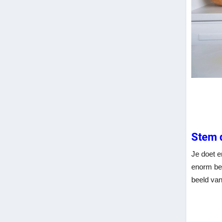
Stem d
Je doet e
enorm bel
beeld van