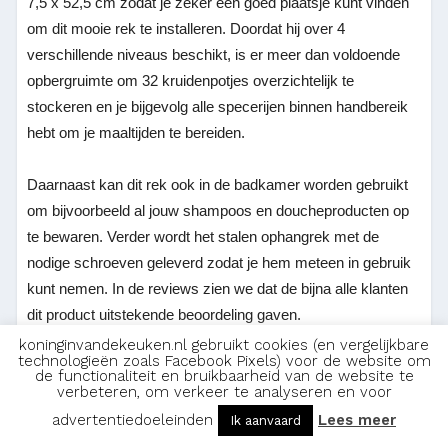
7,5 x 52,5 cm zodat je zeker een goed plaatsje kunt vinden
om dit mooie rek te installeren. Doordat hij over 4
verschillende niveaus beschikt, is er meer dan voldoende
opbergruimte om 32 kruidenpotjes overzichtelijk te
stockeren en je bijgevolg alle specerijen binnen handbereik
hebt om je maaltijden te bereiden.
Daarnaast kan dit rek ook in de badkamer worden gebruikt
om bijvoorbeeld al jouw shampoos en doucheproducten op
te bewaren. Verder wordt het stalen ophangrek met de
nodige schroeven geleverd zodat je hem meteen in gebruik
kunt nemen. In de reviews zien we dat de bijna alle klanten
dit product uitstekende beoordeling gaven.
koninginvandekeuken.nl gebruikt cookies (en vergelijkbare
technologieën zoals Facebook Pixels) voor de website om
de functionaliteit en bruikbaarheid van de website te
verbeteren, om verkeer te analyseren en voor
Voordelen:
advertentiedoeleinden
Lees meer
Ik aanvaard