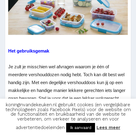
Het gebruiksgemak
Je zult je misschien wel afvragen waarom je één of
meerdere vershouddozen nodig hebt. Toch kan dit best wel
handig zijn. Met een degelijke vershouddoos kun jij op een
makkelijke en handige manier lekkere gerechten iets langer
gaan bewaren. Stel je voor dat je een lekker wokgerecht
koninginvandekeuken.nl gebruikt cookies (en vergelijkbare
gemaakt hebt, maar je hebt toch nog wat restjes. Dan is een
technologieën zoals Facebook Pixels) voor de website om
vershouddoos altijd handig en mooi meegenomen.
de functionaliteit en bruikbaarheid van de website te
verbeteren, om verkeer te analyseren en voor
advertentiedoeleinden
Lees meer
Ik aanvaard
Je hoeft er uiteraard niet altijd bereide gerechten in te