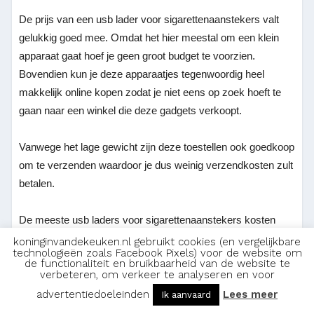
De prijs van een usb lader voor sigarettenaanstekers valt
gelukkig goed mee. Omdat het hier meestal om een klein
apparaat gaat hoef je geen groot budget te voorzien.
Bovendien kun je deze apparaatjes tegenwoordig heel
makkelijk online kopen zodat je niet eens op zoek hoeft te
gaan naar een winkel die deze gadgets verkoopt.
Vanwege het lage gewicht zijn deze toestellen ook goedkoop
om te verzenden waardoor je dus weinig verzendkosten zult
betalen.
De meeste usb laders voor sigarettenaanstekers kosten
minder dan €10. Er zijn natuurlijk ook andere apparaten die
koninginvandekeuken.nl gebruikt cookies (en vergelijkbare
technologieën zoals Facebook Pixels) voor de website om
iets duurder zijn maar het is moeilijk om meer dan €20 uit te
de functionaliteit en bruikbaarheid van de website te
verbeteren, om verkeer te analyseren en voor
geven aan zo’n apparaat.
advertentiedoeleinden
Lees meer
Ik aanvaard