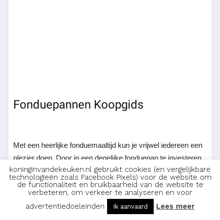
Fonduepannen Koopgids
Met een heerlijke fonduemaaltijd kun je vrijwel iedereen een
plezier doen. Door in een degelijke fonduepan te investeren,
koninginvandekeuken.nl gebruikt cookies (en vergelijkbare
kun je op een gezellige manier samen met je gasten
technologieën zoals Facebook Pixels) voor de website om
meegenieten zonder dat je steeds naar de keuken moet
de functionaliteit en bruikbaarheid van de website te
verbeteren, om verkeer te analyseren en voor
rennen. Maar bestaan er eigenlijk verschillende soorten
advertentiedoeleinden
Lees meer
Ik aanvaard
fonduepannen? En uit welke materialen is een fonduepan