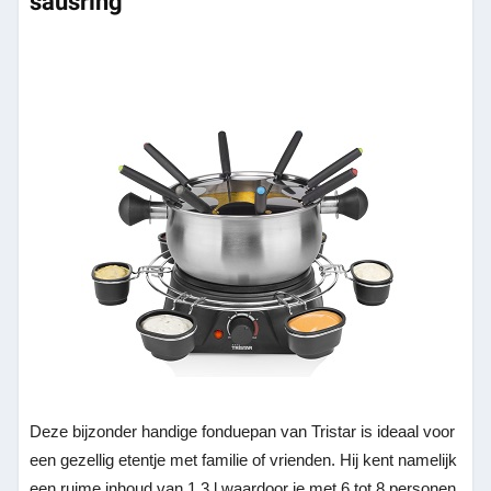
sausring
Deze bijzonder handige fonduepan van Tristar is ideaal voor
een gezellig etentje met familie of vrienden. Hij kent namelijk
een ruime inhoud van 1,3 l waardoor je met 6 tot 8 personen