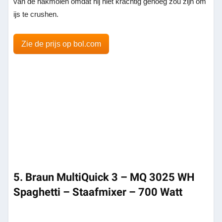
van de hakmolen omdat hij niet krachtig genoeg zou zijn om
ijs te crushen.
Zie de prijs op bol.com
5. Braun MultiQuick 3 – MQ 3025 WH
Spaghetti – Staafmixer – 700 Watt