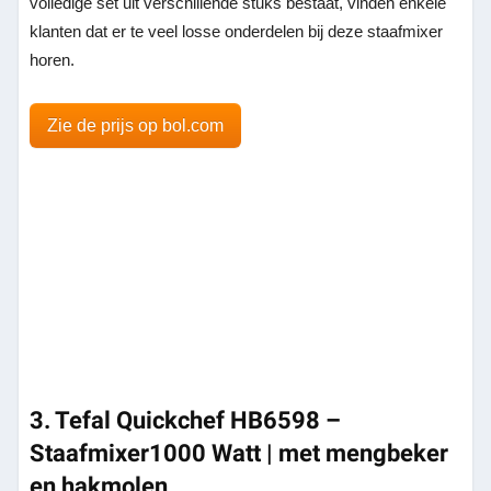
volledige set uit verschillende stuks bestaat, vinden enkele
klanten dat er te veel losse onderdelen bij deze staafmixer
horen.
Zie de prijs op bol.com
3. Tefal Quickchef HB6598 –
Staafmixer1000 Watt | met mengbeker
en hakmolen