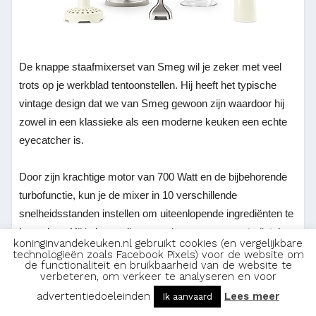
De knappe staafmixerset van Smeg wil je zeker met veel
trots op je werkblad tentoonstellen. Hij heeft het typische
vintage design dat we van Smeg gewoon zijn waardoor hij
zowel in een klassieke als een moderne keuken een echte
eyecatcher is.
Door zijn krachtige motor van 700 Watt en de bijbehorende
turbofunctie, kun je de mixer in 10 verschillende
snelheidsstanden instellen om uiteenlopende ingrediënten te
bewerken. Hij is bovendien voorzien van een roestvrijstalen
koninginvandekeuken.nl gebruikt cookies (en vergelijkbare
garde, pureestamper en een hakmolen met een inhoud van
technologieën zoals Facebook Pixels) voor de website om
de functionaliteit en bruikbaarheid van de website te
500 ml waardoor andere toestellen bijna overbodig worden.
verbeteren, om verkeer te analyseren en voor
advertentiedoeleinden
Lees meer
Ik aanvaard
Daarnaast krijg je er ook nog een afsluitbare mengbeker bij