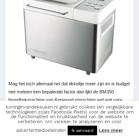
Mag het toch allemaal net dat tikkeltje meer zijn en is budget
niet meteen een bepalende factor dan lijkt de BM350
broodbakmachine van Kenwood misschien wel wat voor
koninginvandekeuken.nl gebruikt cookies (en vergelijkbare
jou. Deze broodbakmachine is in staat om, wanneer correct
technologieën zoals Facebook Pixels) voor de website om
op het stroomnet aangesloten, een ruim vermogen van wel
de functionaliteit en bruikbaarheid van de website te
verbeteren, om verkeer te analyseren en voor
645 Watt te leveren. Dit wordt aangevuld met maar liefst 14
advertentiedoeleinden
Lees meer
Ik aanvaard
vooraf geprogrammeerde programma’s en een efficiënte