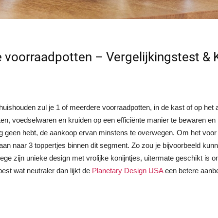
 voorraadpotten – Vergelijkingstest &
huishouden zul je 1 of meerdere voorraadpotten, in de kast of op het
ten, voedselwaren en kruiden op een efficiënte manier te bewaren en
og geen hebt, de aankoop ervan minstens te overwegen. Om het voor j
an naar 3 toppertjes binnen dit segment. Zo zou je bijvoorbeeld kun
ege zijn unieke design met vrolijke konijntjes, uitermate geschikt is 
best wat neutraler dan lijkt de
Planetary Design USA
een betere aanbe