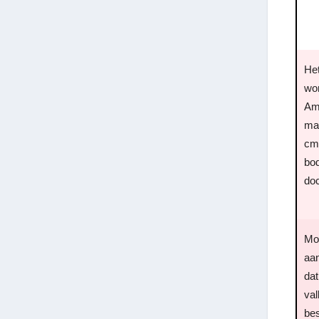
Het
wo
Am
ma
cm.
bo
do
Moc
aan
dat
val
bes