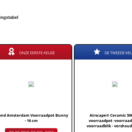
kingstabel
ONZE EERSTE KEUZE
DE TWEEDE KE
ond Amsterdam Voorraadpot Bunny
Airscape® Ceramic 500
- 16 cm
voorraadpot -voorraad
voorraadblik - vershoud
voedselveilig - vacuümdeksel-