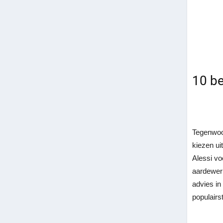
10 be
Tegenwoor
kiezen ui
Alessi vo
aardewerk
advies in
populairs