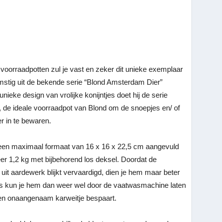
voorraadpotten zul je vast en zeker dit unieke exemplaar
stig uit de bekende serie “Blond Amsterdam Dier”
nieke design van vrolijke konijntjes doet hij de serie
, de ideale voorraadpot van Blond om de snoepjes en/ of
er in te bewaren.
 een maximaal formaat van 16 x 16 x 22,5 cm aangevuld
r 1,2 kg met bijbehorend los deksel. Doordat de
l uit aardewerk blijkt vervaardigd, dien je hem maar beter
ijds kun je hem dan weer wel door de vaatwasmachine laten
 een onaangenaam karweitje bespaart.