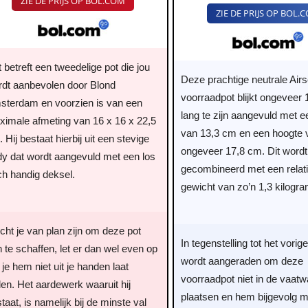
ZIE DE PRIJS OP BOL.COM
koffiepot - Grijs - Sl
ZIE DE PRIJS OP BOL.
 betreft een tweedelige pot die jou
Deze prachtige neutrale Air
rdt aanbevolen door Blond
voorraadpot blijkt ongeveer
sterdam en voorzien is van een
lang te zijn aangevuld met e
ximale afmeting van 16 x 16 x 22,5
van 13,3 cm en een hoogte 
 Hij bestaat hierbij uit een stevige
ongeveer 17,8 cm. Dit wordt
dy dat wordt aangevuld met een los
gecombineerd met een relati
ch handig deksel.
gewicht van zo’n 1,3 kilogra
ht je van plan zijn om deze pot
In tegenstelling tot het vorig
 te schaffen, let er dan wel even op
wordt aangeraden om deze
 je hem niet uit je handen laat
voorraadpot niet in de vaatw
len. Het aardewerk waaruit hij
plaatsen en hem bijgevolg m
taat, is namelijk bij de minste val