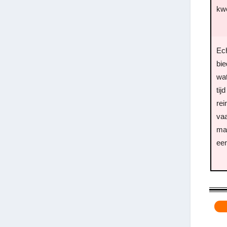
kwe
Ech
bie
wa
tij
rei
va
ma
een