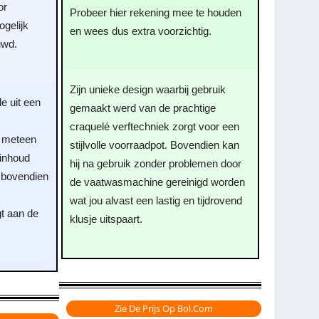
or
Probeer hier rekening mee te houden
gelijk
en wees dus extra voorzichtig.
uwd.
Zijn unieke design waarbij gebruik
e uit een
gemaakt werd van de prachtige
craquelé verftechniek zorgt voor een
l meteen
stijlvolle voorraadpot. Bovendien kan
 inhoud
hij na gebruik zonder problemen door
 bovendien
de vaatwasmachine gereinigd worden
m
wat jou alvast een lastig en tijdrovend
gt aan de
klusje uitspaart.
Zie De Prijs Op Bol.com