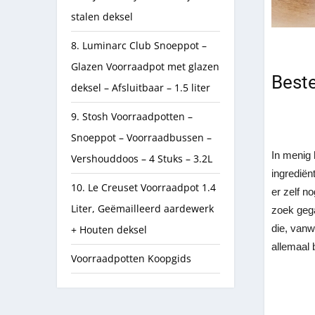
stalen deksel
8. Luminarc Club Snoeppot –
Glazen Voorraadpot met glazen
Beste
deksel – Afsluitbaar – 1.5 liter
9. Stosh Voorraadpotten –
Snoeppot – Voorraadbussen –
In menig 
Vershouddoos – 4 Stuks – 3.2L
ingrediën
10. Le Creuset Voorraadpot 1.4
er zelf n
Liter, Geëmailleerd aardewerk
zoek gega
die, vanw
+ Houten deksel
allemaal 
Voorraadpotten Koopgids