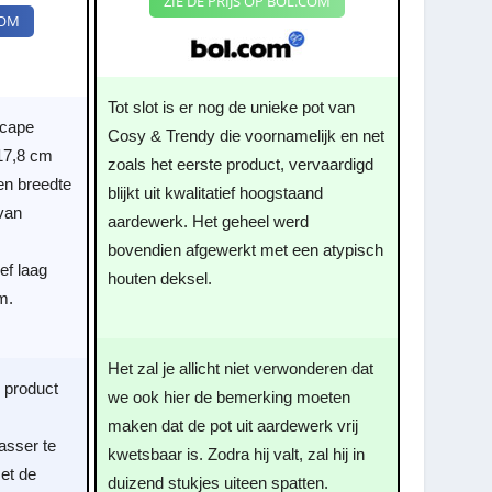
ZIE DE PRIJS OP BOL.COM
ate
COM
Tot slot is er nog de unieke pot van
scape
Cosy & Trendy die voornamelijk en net
 17,8 cm
zoals het eerste product, vervaardigd
en breedte
blijkt uit kwalitatief hoogstaand
van
aardewerk. Het geheel werd
bovendien afgewerkt met een atypisch
ef laag
houten deksel.
m.
Het zal je allicht niet verwonderen dat
e product
we ook hier de bemerking moeten
maken dat de pot uit aardewerk vrij
asser te
kwetsbaar is. Zodra hij valt, zal hij in
et de
duizend stukjes uiteen spatten.