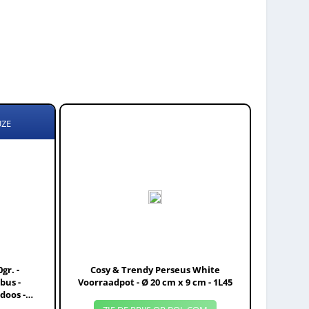
UZE
gr. -
Cosy & Trendy Perseus White
bus -
Voorraadpot - Ø 20 cm x 9 cm - 1L45
doos -
 BPA vrij -