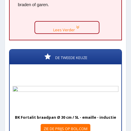
braden of garen.
Lees Verder
DE TWEEDE KEUZE
BK Fortalit braadpan Ø 30 cm / 5L - emaille - inductie
ZIE DE PRIJS OP BOL.COM