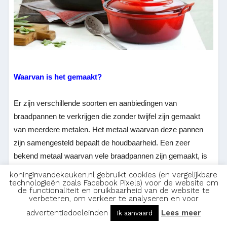
Waarvan is het gemaakt?
Er zijn verschillende soorten en aanbiedingen van
braadpannen te verkrijgen die zonder twijfel zijn gemaakt
van meerdere metalen. Het metaal waarvan deze pannen
zijn samengesteld bepaalt de houdbaarheid. Een zeer
bekend metaal waarvan vele braadpannen zijn gemaakt, is
gietijzer. Het is belangrijk te weten dat braadpannen die zijn
koninginvandekeuken.nl gebruikt cookies (en vergelijkbare
gemaakt van gietijzer heel stevig en duurzaam zijn.
technologieën zoals Facebook Pixels) voor de website om
de functionaliteit en bruikbaarheid van de website te
verbeteren, om verkeer te analyseren en voor
Dit heeft te maken met het feit dat het metaal helemaal
advertentiedoeleinden
Lees meer
Ik aanvaard
wordt omgezet in vloeibare vorm. Verder worden er andere