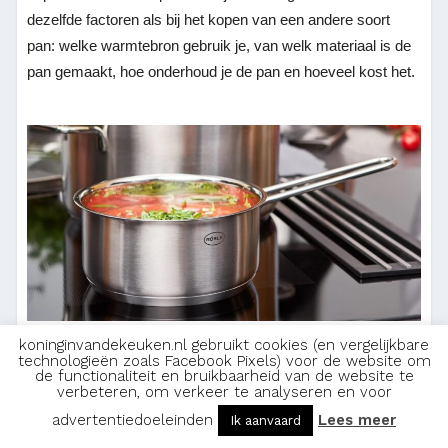
dezelfde factoren als bij het kopen van een andere soort
pan: welke warmtebron gebruik je, van welk materiaal is de
pan gemaakt, hoe onderhoud je de pan en hoeveel kost het.
koninginvandekeuken.nl gebruikt cookies (en vergelijkbare
technologieën zoals Facebook Pixels) voor de website om
Welke warmtebron gebruik je?
de functionaliteit en bruikbaarheid van de website te
verbeteren, om verkeer te analyseren en voor
advertentiedoeleinden
Lees meer
Ik aanvaard
Vroeger gebruikten de meeste mensen een gasvuur om