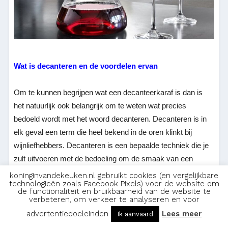
Wat is decanteren en de voordelen ervan
Om te kunnen begrijpen wat een decanteerkaraf is dan is
het natuurlijk ook belangrijk om te weten wat precies
bedoeld wordt met het woord decanteren. Decanteren is in
elk geval een term die heel bekend in de oren klinkt bij
wijnliefhebbers. Decanteren is een bepaalde techniek die je
zult uitvoeren met de bedoeling om de smaak van een
bepaalde wijn nog net iets beter te gaan maken. Je gaat de
koninginvandekeuken.nl gebruikt cookies (en vergelijkbare
technologieën zoals Facebook Pixels) voor de website om
wijn vanuit de fles overgieten in een soort van speciale
de functionaliteit en bruikbaarheid van de website te
karaf. Zo komt de wijn met meer zuurstof in contact. En dit
verbeteren, om verkeer te analyseren en voor
is wat men noemt decanteren.
advertentiedoeleinden
Lees meer
Ik aanvaard