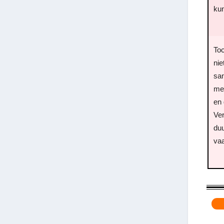
ku
Toc
nie
sa
me
en 
Ver
duu
va