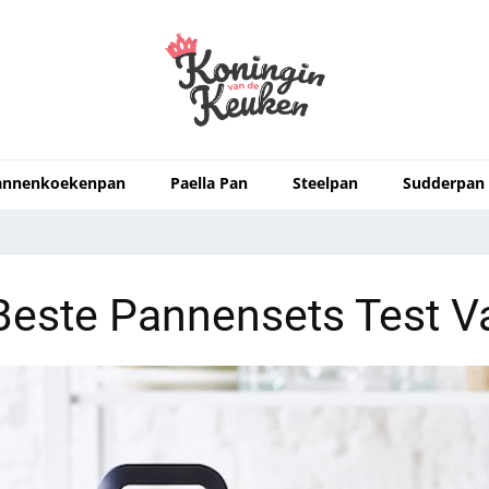
annenkoekenpan
Paella Pan
Steelpan
Sudderpan
Beste Pannensets Test V