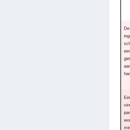
De
in
sch
een
gi
aa
ha
Ee
vin
pan
wo
min