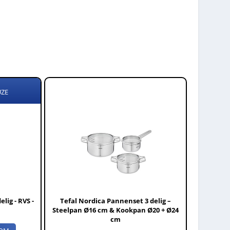
UZE
lig - RVS -
Tefal Nordica Pannenset 3 delig –
Steelpan Ø16 cm & Kookpan Ø20 + Ø24
cm