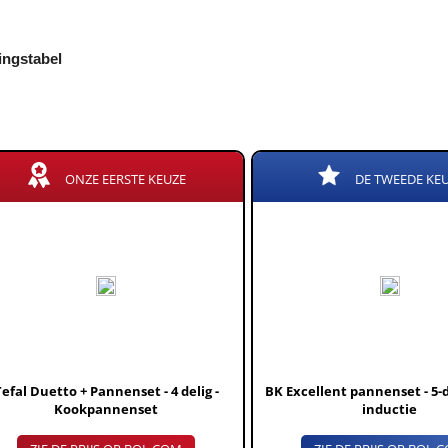
kingstabel
ONZE EERSTE KEUZE
DE TWEEDE KE
Tefal Duetto + Pannenset - 4 delig -
BK Excellent pannenset - 5-de
Kookpannenset
inductie