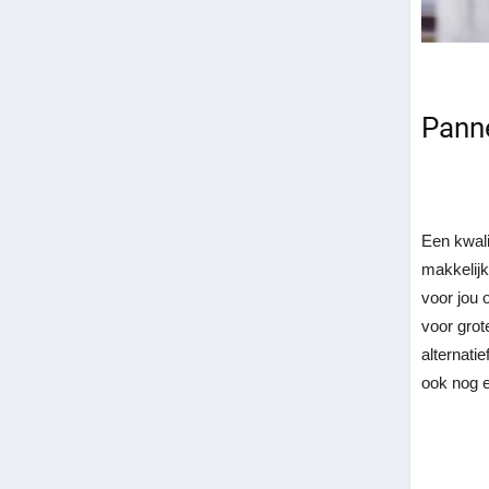
Panne
Een kwali
makkelij
voor jou 
voor grot
alternati
ook nog e