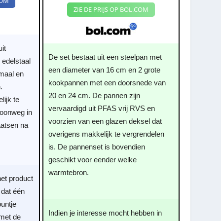
COM
ZIE DE PRIJS OP BOL.COM
it
De set bestaat uit een steelpan met
 edelstaal
een diameter van 16 cm en 2 grote
maal en
kookpannen met een doorsnede van
.
20 en 24 cm. De pannen zijn
ijk te
vervaardigd uit PFAS vrij RVS en
woonweg in
voorzien van een glazen deksel dat
atsen na
overigens makkelijk te vergrendelen
is. De pannenset is bovendien
geschikt voor eender welke
warmtebron.
het product
 dat één
puntje
Indien je interesse mocht hebben in
 met de