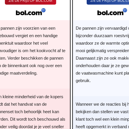
ZIE DE PRIJS OP BOL.COM
ZIE DE PRIJS OP BOL.
 pannen zijn voorzien van een
De pannen zijn vervaardigd u
gebouwd vergiet en een handige
bijzonder duurzaam roestvrij
enktuit waardoor het veel
waardoor ze de warmte opti
voudiger is om het kookvocht af te
mooi gelijkmatig verspreiden
eten. Verder beschikken de pannen
Daarnaast zijn ze ook makkel
n de binnenkant ook nog over een
onderhouden daar je ze ge
ndige maatverdeling.
de vaatwasmachine kunt pla
gebruik.
n kleine minderheid van de kopers
dt dat het handvat van de
Wanneer we de reacties bij 
nenset toch behoorlijk heet kan
bekijken dan stellen we vast
rden. Dit wordt toch beschouwd als
klant toch wel een klein min
der veilig doordat je je veel sneller
heeft opgemerkt in verband