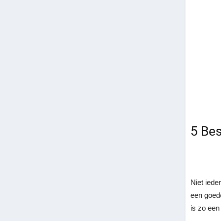
5 Be
Niet iede
een goede
is zo een