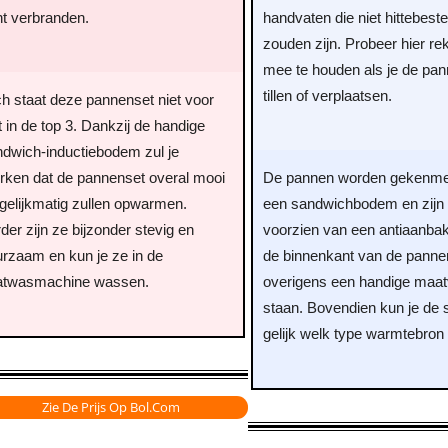
nt verbranden.
handvaten die niet hittebest
zouden zijn. Probeer hier re
mee te houden als je de pan
tillen of verplaatsen.
h staat deze pannenset niet voor
t in de top 3. Dankzij de handige
ndwich-inductiebodem zul je
rken dat de pannenset overal mooi
De pannen worden gekenme
gelijkmatig zullen opwarmen.
een sandwichbodem en zijn
der zijn ze bijzonder stevig en
voorzien van een antiaanba
rzaam en kun je ze in de
de binnenkant van de pannen
atwasmachine wassen.
overigens een handige maat
staan. Bovendien kun je de 
gelijk welk type warmtebron 
Zie De Prijs Op Bol.com