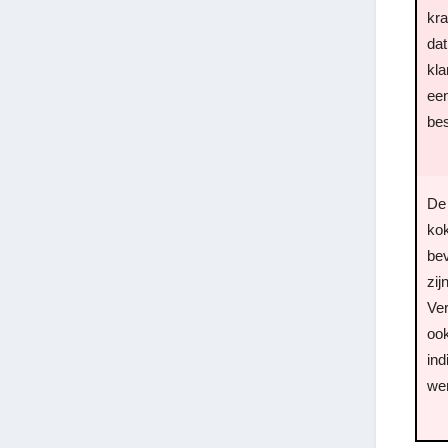
kr
dat
kla
een
be
De 
kok
bev
zij
Ver
oo
ind
wen