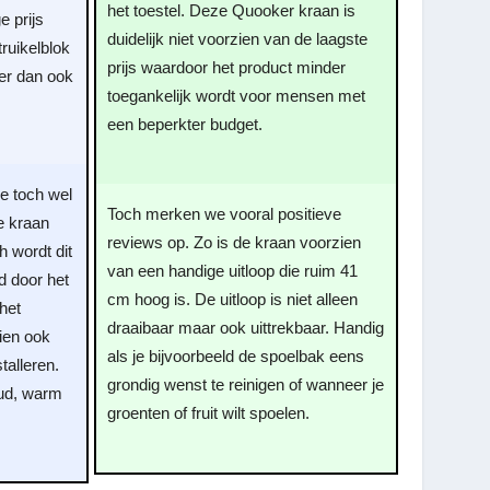
het toestel. Deze Quooker kraan is
e prijs
duidelijk niet voorzien van de laagste
truikelblok
prijs waardoor het product minder
er dan ook
toegankelijk wordt voor mensen met
een beperkter budget.
je toch wel
Toch merken we vooral positieve
e kraan
reviews op. Zo is de kraan voorzien
h wordt dit
van een handige uitloop die ruim 41
 door het
cm hoog is. De uitloop is niet alleen
het
draaibaar maar ook uittrekbaar. Handig
ien ook
als je bijvoorbeeld de spoelbak eens
talleren.
grondig wenst te reinigen of wanneer je
ud, warm
groenten of fruit wilt spoelen.