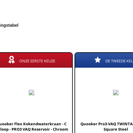
kingstabel
ONZE EERSTE KEUZE
DE TWEEDE KE
uooker Flex Kokendwaterkraan - C
Quooker Pro3-VAQ TWINTA
tloop - PRO3 VAQ Reservoir - Chroom
Square Steel