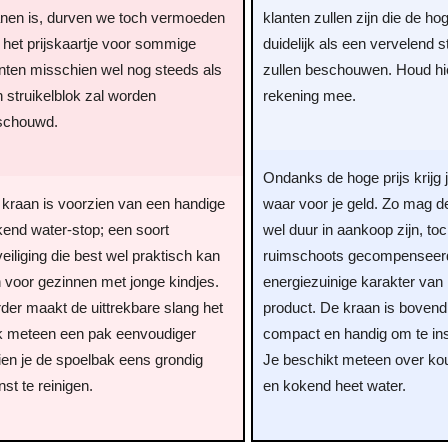
anen is, durven we toch vermoeden
klanten zullen zijn die de hog
 het prijskaartje voor sommige
duidelijk als een vervelend s
nten misschien wel nog steeds als
zullen beschouwen. Houd hi
 struikelblok zal worden
rekening mee.
schouwd.
Ondanks de hoge prijs krijg 
kraan is voorzien van een handige
waar voor je geld. Zo mag d
end water-stop; een soort
wel duur in aankoop zijn, toc
eiliging die best wel praktisch kan
ruimschoots gecompenseerd
n voor gezinnen met jonge kindjes.
energiezuinige karakter van 
der maakt de uittrekbare slang het
product. De kraan is bovend
k meteen een pak eenvoudiger
compact en handig om te ins
ien je de spoelbak eens grondig
Je beschikt meteen over ko
st te reinigen.
en kokend heet water.