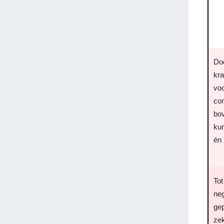
Do
kra
voo
co
bov
ku
én
Tot
neg
gep
ze