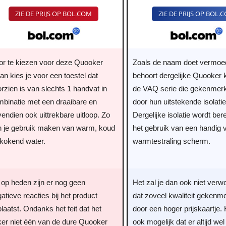
ZIE DE PRIJS OP BOL.COM
ZIE DE PRIJS OP BOL.
or te kiezen voor deze Quooker
Zoals de naam doet vermoe
an kies je voor een toestel dat
behoort dergelijke Quooker k
rzien is van slechts 1 handvat in
de VAQ serie die gekenmerk
mbinatie met een draaibare en
door hun uitstekende isolatie
endien ook uittrekbare uitloop. Zo
Dergelijke isolatie wordt ber
n je gebruik maken van warm, koud
het gebruik van een handig
 kokend water.
warmtestraling scherm.
 op heden zijn er nog geen
Het zal je dan ook niet ver
atieve reacties bij het product
dat zoveel kwaliteit gekenm
laatst. Ondanks het feit dat het
door een hoger prijskaartje. 
ker niet één van de dure Quooker
ook mogelijk dat er altijd we