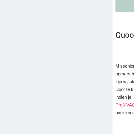
Quook
Misschien
opmars be
zijn wij 
Door te 
indien je
Pro3-VA
over koud