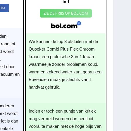
in 1
COM
ZIE DE PRIJS OP BOL.COM
den,
We kunnen de top 3 afsluiten met de
raan tot
Quooker Combi Plus Flex Chroom
t wordt
kraan, een praktische 3-in-1 kraan
.
waarmee je zonder problemen koud,
eikt door
warm en kokend water kunt gebruiken.
 vacuüm en
Bovendien maak je slechts van 1
handvat gebruik.
wonderen
Indien er toch een puntje van kritiek
erkt wordt
mag vermeld worden dan heeft dit
Het is dan
vooral te maken met de hoge prijs van
l enkele