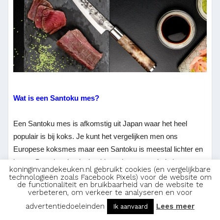
Wat is een Santoku mes?
Een Santoku mes is afkomstig uit Japan waar het heel
populair is bij koks. Je kunt het vergelijken men ons
Europese koksmes maar een Santoku is meestal lichter en
korter. Daardoor begint het hier ook aan populariteit te
koninginvandekeuken.nl gebruikt cookies (en vergelijkbare
winnen, je kunt dit mes makkelijk gebruiken om te snijden,
technologieën zoals Facebook Pixels) voor de website om
de functionaliteit en bruikbaarheid van de website te
te pletten en te scheppen.
verbeteren, om verkeer te analyseren en voor
advertentiedoeleinden
Lees meer
Ik aanvaard
Een Santoku mes is meestal ook gemaakt van een ander