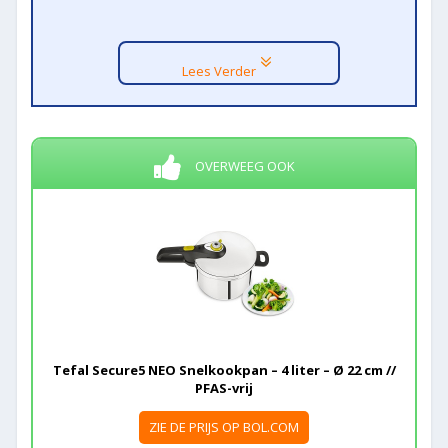
Lees Verder
OVERWEEG OOK
Tefal Secure5 NEO Snelkookpan – 4 liter – Ø 22 cm //
PFAS-vrij
ZIE DE PRIJS OP BOL.COM