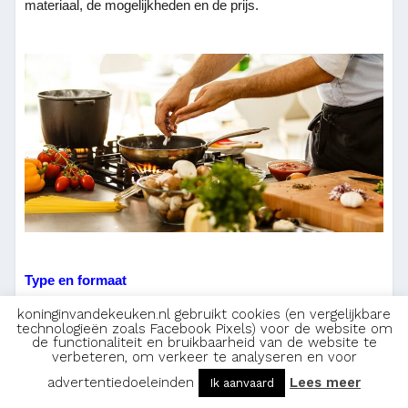
materiaal, de mogelijkheden en de prijs.
Type en formaat
koninginvandekeuken.nl gebruikt cookies (en vergelijkbare
Als je van plan bent één of meerdere tefal pannen te kopen
technologieën zoals Facebook Pixels) voor de website om
de functionaliteit en bruikbaarheid van de website te
dan is het belangrijk dat je goed weet waarvoor je de pan
verbeteren, om verkeer te analyseren en voor
precies wilt gebruiken. Er is namelijk een ruim assortiment
advertentiedoeleinden
Lees meer
Ik aanvaard
op de markt elk met hun eigen eigenschappen en