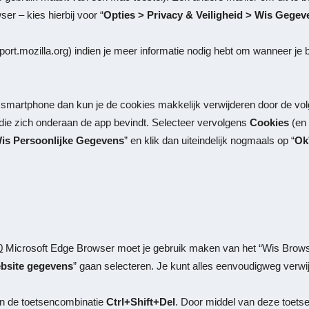
er – kies hierbij voor “
Opties > Privacy & Veiligheid > Wis Gege
port.mozilla.org)
indien je meer informatie nodig hebt om wanneer je b
 smartphone dan kun je de cookies makkelijk verwijderen door de vo
 die zich onderaan de app bevindt. Selecteer vervolgens
Cookies
(en 
is Persoonlijke Gegevens
” en klik dan uiteindelijk nogmaals op “
Ok
0
Microsoft Edge Browser moet je gebruik maken van het “
Wis Brow
bsite gegevens
” gaan selecteren. Je kunt alles eenvoudigweg verwi
an de toetsencombinatie
Ctrl+Shift+Del
. Door middel van deze toets