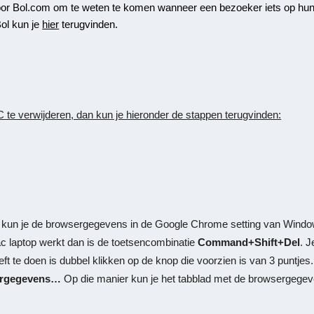
voor Bol.com om te weten te komen wanneer een bezoeker iets op hun
Bol kun je
hier
terugvinden.
C te verwijderen, dan kun je hieronder de stappen terugvinden:
n kun je de browsergegevens in de Google Chrome setting van Wind
ac laptop werkt dan is de toetsencombinatie
Command+Shift+Del
. J
ft te doen is dubbel klikken op de knop die voorzien is van 3 puntje
ergegevens…
Op die manier kun je het tabblad met de browsergege