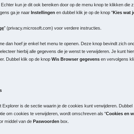
chter kun je dit ook bereiken door op de menu knop te klikken die z
olgens ga je naar
Instellingen
en dubbel klik je op de knop “
Kies wat j
ge
”
(privacy.microsoft.com)
voor verdere instructies.
ne dan hoef je enkel het menu te openen. Deze knop bevindt zich onde
selecteer hierbij alle gegevens die je wenst te verwijderen. Je kunt hi
r. Dubbel klik op de knop
Wis Browser gegevens
en vervolgens kl
s
et Explorer is de sectie waarin je de cookies kunt verwijderen. Dubbel 
tie om cookies te verwijderen, wordt omschreven als “
Cookies en w
oor middel van de
Paswoorden
box.