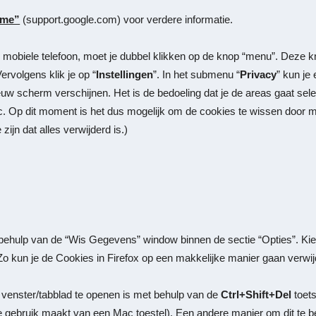
ome”
(support.google.com)
voor verdere informatie.
obiele telefoon, moet je dubbel klikken op de knop “menu”. Deze kn
ervolgens klik je op “
Instellingen
”. In het submenu “
Privacy
” kun je
euw scherm verschijnen. Het is de bedoeling dat je de areas gaat sele
tc. Op dit moment is het dus mogelijk om de cookies te wissen door m
ijn dat alles verwijderd is.)
behulp van de “
Wis Gegevens
” window binnen de sectie “
Opties
”. Ki
. Zo kun je de Cookies in Firefox op een makkelijke manier gaan verwi
g venster/tabblad te openen is met behulp van de
Ctrl+Shift+Del
toet
 gebruik maakt van een Mac toestel). Een andere manier om dit te be