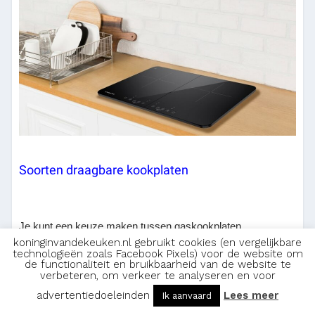
Soorten draagbare kookplaten
Je kunt een keuze maken tussen gaskookplaten,
koninginvandekeuken.nl gebruikt cookies (en vergelijkbare
elektrische kookplaten en inductie kookplaten. Een
technologieën zoals Facebook Pixels) voor de website om
gaskookplaat zul je minder vlug tegenkomen als draagbaar
de functionaliteit en bruikbaarheid van de website te
verbeteren, om verkeer te analyseren en voor
model omdat je een gasbron nodig hebt om het te kunnen
advertentiedoeleinden
Lees meer
Ik aanvaard
gebruiken. Deze zijn echter goedkoop en zijn ook zuinig. Je