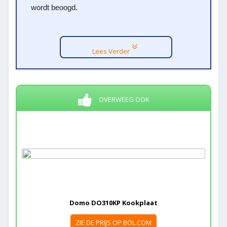
wordt beoogd.
Lees Verder
OVERWEEG OOK
Domo DO310KP Kookplaat
ZIE DE PRIJS OP BOL.COM