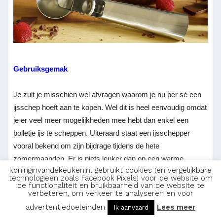
Gebruiksgemak
Je zult je misschien wel afvragen waarom je nu per sé een
ijsschep hoeft aan te kopen. Wel dit is heel eenvoudig omdat
je er veel meer mogelijkheden mee hebt dan enkel een
bolletje ijs te scheppen. Uiteraard staat een ijsschepper
vooral bekend om zijn bijdrage tijdens de hete
zomermaanden. Er is niets leuker dan op een warme
koninginvandekeuken.nl gebruikt cookies (en vergelijkbare
zomerdag met zijn allen van een heerlijk koud ijsje te
technologieën zoals Facebook Pixels) voor de website om
genieten. En uiteraard wil het oog ook wat en wil je graag
de functionaliteit en bruikbaarheid van de website te
verbeteren, om verkeer te analyseren en voor
mooie ronde bollen kunnen scheppen. Toch kun je de
advertentiedoeleinden
Lees meer
Ik aanvaard
ijsschep nog in vele andere situaties gebruiken.