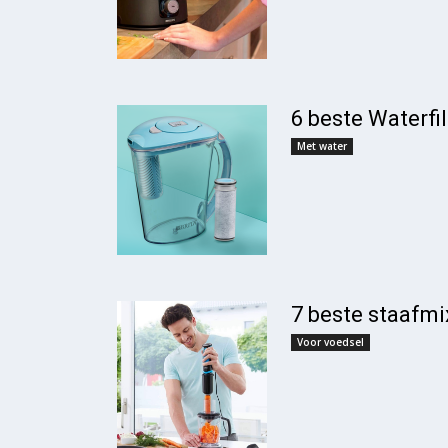
6 beste Waterfi
Met water
7 beste staafmi
Voor voedsel