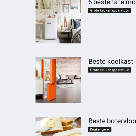
6 beste tafelmo
Grote keukenapparatuur
Beste koelkast
Grote keukenapparatuur
Beste botervloo
Keukengerei