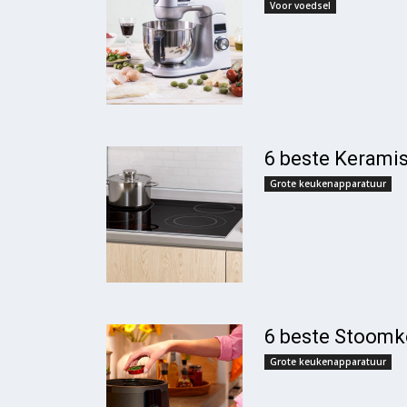
Voor voedsel
6 beste Kerami
Grote keukenapparatuur
6 beste Stoomk
Grote keukenapparatuur