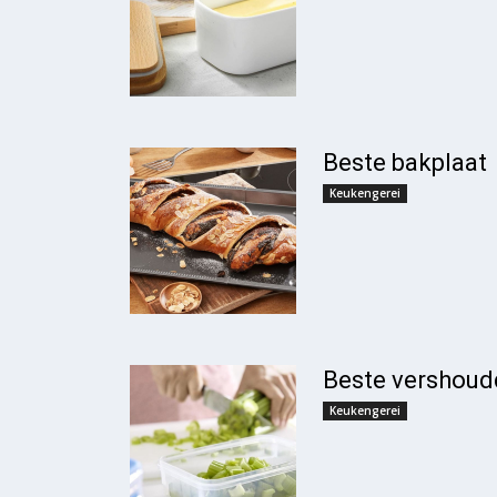
Beste bakplaat
Keukengerei
Beste vershou
Keukengerei