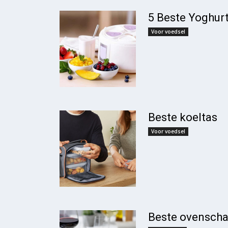
5 Beste Yoghur
Voor voedsel
Beste koeltas
Voor voedsel
Beste ovenscha