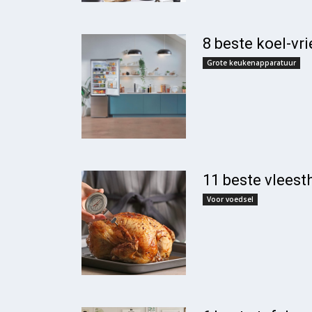
8 beste koel-vr
Grote keukenapparatuur
11 beste vlees
Voor voedsel