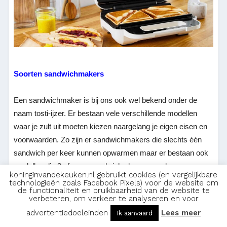
Soorten sandwichmakers
Een sandwichmaker is bij ons ook wel bekend onder de
naam tosti-ijzer. Er bestaan vele verschillende modellen
waar je zult uit moeten kiezen naargelang je eigen eisen en
voorwaarden. Zo zijn er sandwichmakers die slechts één
sandwich per keer kunnen opwarmen maar er bestaan ook
modellen die 2 of meer sandwichs kunnen maken.
koninginvandekeuken.nl gebruikt cookies (en vergelijkbare
technologieën zoals Facebook Pixels) voor de website om
de functionaliteit en bruikbaarheid van de website te
Deze apparaten zijn natuurlijk ook in verschillende kleuren te
verbeteren, om verkeer te analyseren en voor
verkrijgen. Hoewel de meest voorkomende kleuren wit en
advertentiedoeleinden
Lees meer
Ik aanvaard
zwart zijn kun je het dus ook in het groen vinden als je een